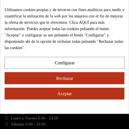
Envíos
Nuestras tiendas
Utilizamos cookies propias y de terceros con fines analíticos para medir y
CATEGORÍAS
cuantificar la utilización de la web por los usuarios con el fin de mejorar
Frutas
Legumbres
la oferta de servicios que le ofrecemos. Clica
AQUÍ
para más
Verduras
Cestas
información. Puedes aceptar todas las cookies pulsando el botón
"Aceptar" o configurar su uso pulsando el botón "Configurar" y
Huevos
Cajas surtidas
disponiendo ahí de la opción de rechazar todas pulsando "Rechazar todas
Frutos secos
Varios
las cookies".
NUESTRAS POLÍTICAS
Configurar
Devoluciones
Cookies
Privacidad
Aviso legal
Rechazar
CONTACTO
Aceptar
Avd. Las Lonjas s/n (Mercacórdoba) Mod. Frutas 1-3
Tfno: 957 440 880
online@frutasvalverde.com
Lunes a Viernes 6:00 - 14:00
Sábados 6:00 - 10:00