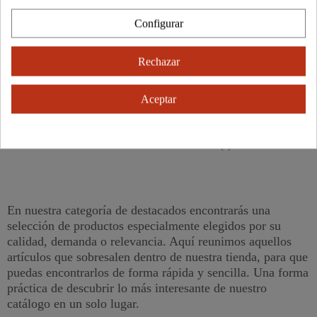
Configurar
Añadir
Añadir
TOMATE ROSA
UVA BLANCA MOSCATEL
Rechazar
1,99 €
3,25 €
Aceptar
Mostrando 1-14 de 14 artículo(s)
En nuestra categoría de destacados encontrarás una
selección de productos especialmente elegidos por su
calidad, demanda o relevancia. Aquí reunimos aquellos
artículos que sobresalen dentro de nuestra tienda, para que
puedas encontrarlos de forma rápida y sencilla. Una forma
práctica de descubrir lo más interesante de nuestro
catálogo en un solo lugar.