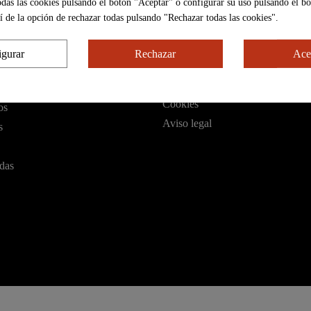
odas las cookies pulsando el botón "Aceptar" o configurar su uso pulsando el b
í de la opción de rechazar todas pulsando "Rechazar todas las cookies".
ORÍAS
NUESTRAS POLÍTICA
igurar
Rechazar
Ace
Devoluciones
Privacidad
Cookies
os
Aviso legal
s
idas