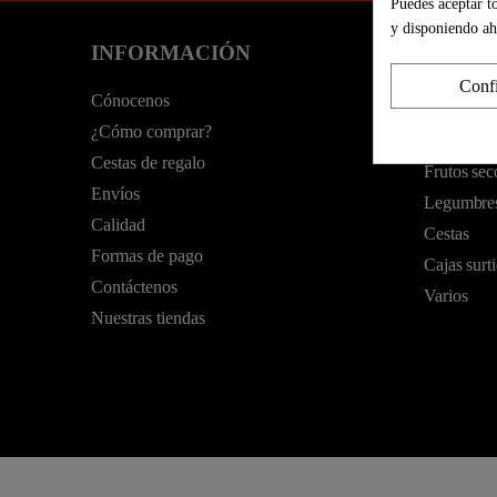
Puedes aceptar t
y disponiendo ah
INFORMACIÓN
CATEG
Frutas
Conf
Cónocenos
Verduras
¿Cómo comprar?
Huevos
Cestas de regalo
Frutos sec
Envíos
Legumbre
Calidad
Cestas
Formas de pago
Cajas surt
Contáctenos
Varios
Nuestras tiendas