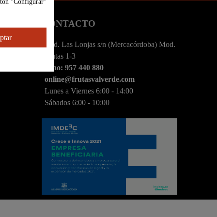
otón "Configurar"
S
CONTACTO
ptar
Avd. Las Lonjas s/n (Mercacórdoba) Mod.
Frutas 1-3
Tfno: 957 440 880
online@frutasvalverde.com
Lunes a Viernes 6:00 - 14:00
Sábados 6:00 - 10:00