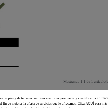
Mostrando 1-1 de 1 artículo(s
El Sabor del campo a casa en un c
s propias y de terceros con fines analíticos para medir y cuantificar la utilizac
el fin de mejorar la oferta de servicios que le ofrecemos. Clica
AQUÍ
para más