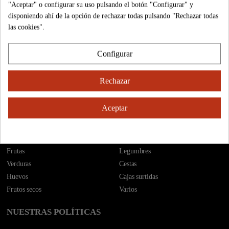
"Aceptar" o configurar su uso pulsando el botón "Configurar" y
disponiendo ahí de la opción de rechazar todas pulsando "Rechazar todas
las cookies".
El Sabor del campo a casa en un click
Configurar
INFORMACIÓN
Rechazar
Cónocenos
Calidad
¿Cómo comprar?
Formas de pago
Cestas de regalo
Contáctenos
Aceptar
Envíos
Nuestras tiendas
CATEGORÍAS
Frutas
Legumbres
Verduras
Cestas
Huevos
Cajas surtidas
Frutos secos
Varios
NUESTRAS POLÍTICAS