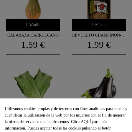
Añadir
Añadir
CALABAZA CARRUECANO
REVUELTO CHAMPIÑON-SETAS-AJETES-ESPÁRRAGOS
1,59 €
1,99 €
Añadir
Añadir
Utilizamos cookies propias y de terceros con fines analíticos para medir y
cuantificar la utilización de la web por los usuarios con el fin de mejorar
LECHUGA ROMANA
BERENJENA NEGRA
la oferta de servicios que le ofrecemos. Clica
AQUÍ
para más
1,99 €
2,49 €
información. Puedes aceptar todas las cookies pulsando el botón