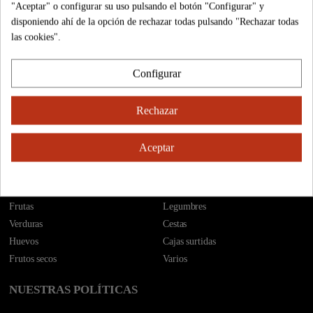
"Aceptar" o configurar su uso pulsando el botón "Configurar" y
disponiendo ahí de la opción de rechazar todas pulsando "Rechazar todas
las cookies".
El Sabor del campo a casa en un click
Configurar
INFORMACIÓN
Rechazar
Cónocenos
Calidad
¿Cómo comprar?
Formas de pago
Cestas de regalo
Contáctenos
Aceptar
Envíos
Nuestras tiendas
CATEGORÍAS
Frutas
Legumbres
Verduras
Cestas
Huevos
Cajas surtidas
Frutos secos
Varios
NUESTRAS POLÍTICAS