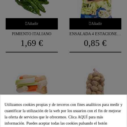
Añadir
Añadir
PIMIENTO ITALIANO
ENSALADA 4 ESTACIONES "ALTEZA"
1,69 €
0,85 €
Añadir
Añadir
Utilizamos cookies propias y de terceros con fines analíticos para medir y
cuantificar la utilización de la web por los usuarios con el fin de mejorar
PREPARADO COCIDO
PATATA CEPILLADA S/L
la oferta de servicios que le ofrecemos. Clica
AQUÍ
para más
1,69 €
3,00 €
información. Puedes aceptar todas las cookies pulsando el botón