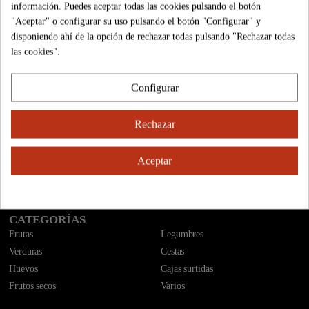
información. Puedes aceptar todas las cookies pulsando el botón
2,75 €
4,59 €
"Aceptar" o configurar su uso pulsando el botón "Configurar" y
disponiendo ahí de la opción de rechazar todas pulsando "Rechazar todas
las cookies".
El Sabor del campo a casa en un click
Configurar
INFORMACIÓN
Rechazar
Cónocenos
Calidad
¿Cómo comprar?
Formas de pago
Aceptar
Cestas de regalo
Contáctenos
Envíos
Nuestras tiendas
CATEGORÍAS
Frutas
Legumbres
Verduras
Cestas
Huevos
Cajas surtidas
Frutos secos
Varios