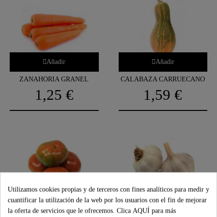
Añadir
Añadir
ZANAHORIA GRANEL
CALABAZA CARRUECANO
1,25 €
1,59 €
Utilizamos cookies propias y de terceros con fines analíticos para medir y
Añadir
Añadir
cuantificar la utilización de la web por los usuarios con el fin de mejorar
la oferta de servicios que le ofrecemos. Clica
AQUÍ
para más
TOMATE LISO 1 M GG
AJO EXTRA FLOR