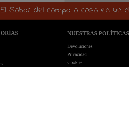
El Sabor del campo a casa en un c
ORÍAS
NUESTRAS POLÍTICA
Devoluciones
Privacidad
Cookies
os
Aviso legal
s
idas