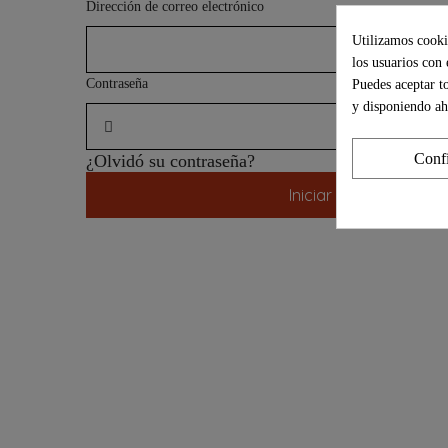
Dirección de correo electrónico
Utilizamos cookie
los usuarios con 
Puedes aceptar t
Contraseña
y disponiendo ah
Conf
¿Olvidó su contraseña?
Iniciar sesión