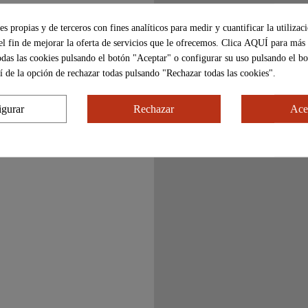
s propias y de terceros con fines analíticos para medir y cuantificar la utilizac
¿Es tú prime
el fin de mejorar la oferta de servicios que le ofrecemos. Clica
AQUÍ
para más
odas las cookies pulsando el botón "Aceptar" o configurar su uso pulsando el b
í de la opción de rechazar todas pulsando "Rechazar todas las cookies".
igurar
Rechazar
Ace