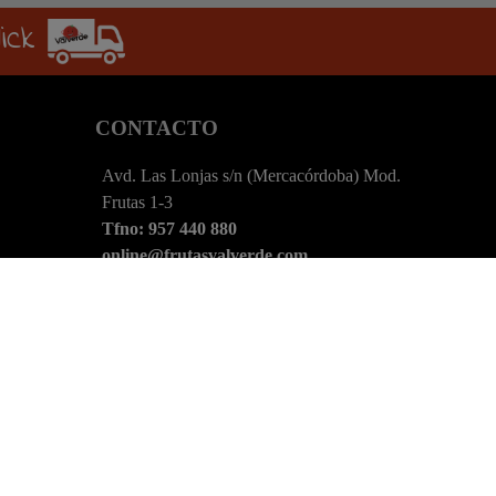
lick
S
CONTACTO
Avd. Las Lonjas s/n (Mercacórdoba) Mod.
Frutas 1-3
Tfno: 957 440 880
online@frutasvalverde.com
Lunes a Viernes 6:00 - 14:00
Sábados 6:00 - 10:00