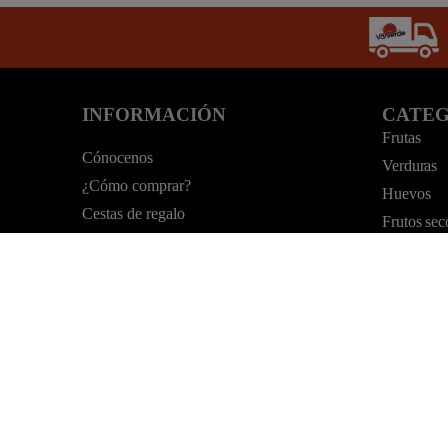
INFORMACIÓN
CATEG
Frutas
Cónocenos
Verduras
¿Cómo comprar?
Huevos
Cestas de regalo
Frutos sec
Envíos
Legumbre
Calidad
Cestas
Formas de pago
Cajas surt
Contáctenos
Varios
Nuestras tiendas