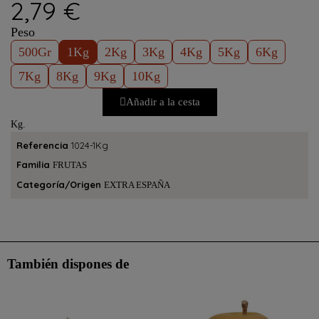
2,79 €
Peso
500Gr
1Kg
2Kg
3Kg
4Kg
5Kg
6Kg
7Kg
8Kg
9Kg
10Kg
Añadir a la cesta
Kg.
Referencia
1024-1Kg
Familia
FRUTAS
Categoría/Origen
EXTRA ESPAÑA
También dispones de