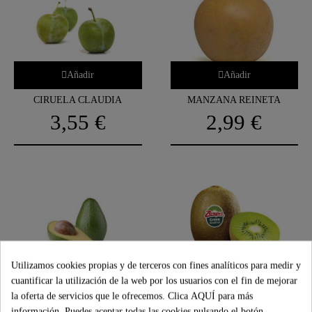
Añadir
Añadir
CIRUELA CLAUDIA
MANZANA REINETA
3,55 €
2,99 €
Utilizamos cookies propias y de terceros con fines analíticos para medir y
Añadir
Añadir
cuantificar la utilización de la web por los usuarios con el fin de mejorar
la oferta de servicios que le ofrecemos. Clica
AQUÍ
para más
AGUACATE HASS GRANEL
KIWI ZESPRI GREEN
información. Puedes aceptar todas las cookies pulsando el botón