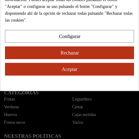
3,99 €
4,75 €
"Aceptar" o configurar su uso pulsando el botón "Configurar" y
disponiendo ahí de la opción de rechazar todas pulsando "Rechazar todas
las cookies".
El Sabor del campo a casa en un click
Configurar
INFORMACIÓN
Rechazar
Cónocenos
Calidad
¿Cómo comprar?
Formas de pago
Aceptar
Cestas de regalo
Contáctenos
Envíos
Nuestras tiendas
CATEGORÍAS
Frutas
Legumbres
Verduras
Cestas
Huevos
Cajas surtidas
Frutos secos
Varios
NUESTRAS POLÍTICAS